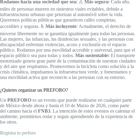
Rodamos hacía una sociedad que sea:
⚠️
Más segura:
Cada año,
miles de personas mueren en siniestros viales evitables, debido a
infraestructuras urbanas que priorizan al automóvil sobre la vida.
Queremos políticas públicas que garanticen calles completas,
accesibles y seguras. ♿️
Más incluyente
: Actualmente, el derecho de
moverse libremente no se garantiza igualmente para todas las personas.
Las mujeres, las infancias, las disidencias sexuales, y las personas con
discapacidad enfrentan violencias, acoso y exclusión en el espacio
público. Rodamos por una movilidad accesible y universal, para que el
espacio público sea para todas y todos.
Más sustentable:
El transporte
motorizado genera gran parte de la contaminación de nuestras ciudades
y del aire que respiramos. Promovemos la bicicleta como solución a la
crisis climática, impulsamos la infraestructura verde, y fomentamos y
una movilidad activa que reconecte a las personas con su entorno.
¿Quieres organizar un PREFORO?
Un
PREFORO
es un evento que puede realizarse en cualquier parte
de México desde ahora y hasta el 10 de Marzo de 2026, como parte
del camino hacia el
FNB3
. La intención de estos eventos es calentar el
ambiente, permitirnos rodar y seguir aprendiendo de la experiencia de
los otros.
Registra tu preforo