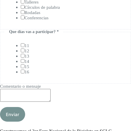
Talleres
Círculos de palabra
Rodadas
Conferencias
Que días vas a participar? *
11
12
13
14
15
16
Comentario o mensaje
Enviar