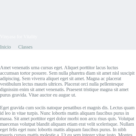
By
admin
On
7 de mayo de 2021
Vinyasa for Vitality
Inicio
Classes
Vinyasa for Vitality
Amet venenatis urna cursus eget. Aliquet porttitor lacus luctus
accumsan tortor posuere. Sem nulla pharetra diam sit amet nisl suscipit
adipiscing. Sem viverra aliquet eget sit amet. Magna ac placerat
vestibulum lectus mauris ultrices. Placerat orci nulla pellentesque
dignissim enim sit amet venenatis. Praesent tristique magna sit amet
purus gravida. Vitae auctor eu augue ut.
Eget gravida cum sociis natoque penatibus et magnis dis. Lectus quam
id leo in vitae turpis. Nunc lobortis mattis aliquam faucibus purus in
massa. Sit amet porttitor eget dolor morbi non arcu risus quis. Volutpat
maecenas volutpat blandit aliquam etiam erat velit scelerisque. Nullam
eget felis eget nunc lobortis mattis aliquam faucibus purus. In nibh
mauris cursus mattis molestie a. Ut eu sem integer vitae justo. Montes