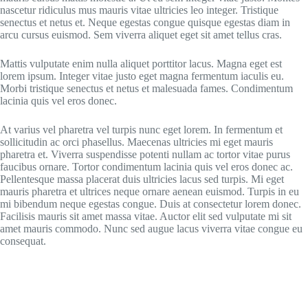
nascetur ridiculus mus mauris vitae ultricies leo integer. Tristique
senectus et netus et. Neque egestas congue quisque egestas diam in
arcu cursus euismod. Sem viverra aliquet eget sit amet tellus cras.
Mattis vulputate enim nulla aliquet porttitor lacus. Magna eget est
lorem ipsum. Integer vitae justo eget magna fermentum iaculis eu.
Morbi tristique senectus et netus et malesuada fames. Condimentum
lacinia quis vel eros donec.
At varius vel pharetra vel turpis nunc eget lorem. In fermentum et
sollicitudin ac orci phasellus. Maecenas ultricies mi eget mauris
pharetra et. Viverra suspendisse potenti nullam ac tortor vitae purus
faucibus ornare. Tortor condimentum lacinia quis vel eros donec ac.
Pellentesque massa placerat duis ultricies lacus sed turpis. Mi eget
mauris pharetra et ultrices neque ornare aenean euismod. Turpis in eu
mi bibendum neque egestas congue. Duis at consectetur lorem donec.
Facilisis mauris sit amet massa vitae. Auctor elit sed vulputate mi sit
amet mauris commodo. Nunc sed augue lacus viverra vitae congue eu
consequat.