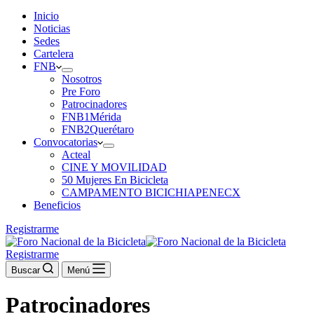
Inicio
Noticias
Sedes
Cartelera
FNB
Nosotros
Pre Foro
Patrocinadores
FNB1Mérida
FNB2Querétaro
Convocatorias
Acteal
CINE Y MOVILIDAD
50 Mujeres En Bicicleta
CAMPAMENTO BICICHIAPENECX
Beneficios
Registrarme
Registrarme
Buscar
Menú
Patrocinadores