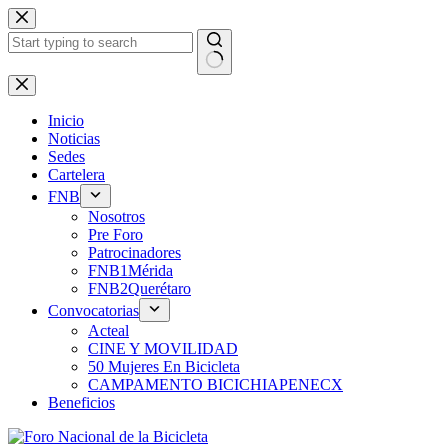
Saltar
al
contenido
Sin
resultados
Inicio
Noticias
Sedes
Cartelera
FNB
Nosotros
Pre Foro
Patrocinadores
FNB1Mérida
FNB2Querétaro
Convocatorias
Acteal
CINE Y MOVILIDAD
50 Mujeres En Bicicleta
CAMPAMENTO BICICHIAPENECX
Beneficios