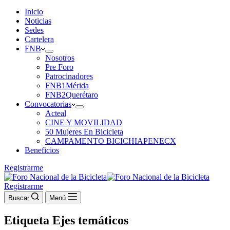
Inicio
Noticias
Sedes
Cartelera
FNB
Nosotros
Pre Foro
Patrocinadores
FNB1Mérida
FNB2Querétaro
Convocatorias
Acteal
CINE Y MOVILIDAD
50 Mujeres En Bicicleta
CAMPAMENTO BICICHIAPENECX
Beneficios
Registrarme
Registrarme
Buscar
Menú
Etiqueta
Ejes temáticos