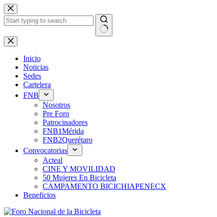
Saltar
al
contenido
Sin
resultados
Inicio
Noticias
Sedes
Cartelera
FNB
Nosotros
Pre Foro
Patrocinadores
FNB1Mérida
FNB2Querétaro
Convocatorias
Acteal
CINE Y MOVILIDAD
50 Mujeres En Bicicleta
CAMPAMENTO BICICHIAPENECX
Beneficios