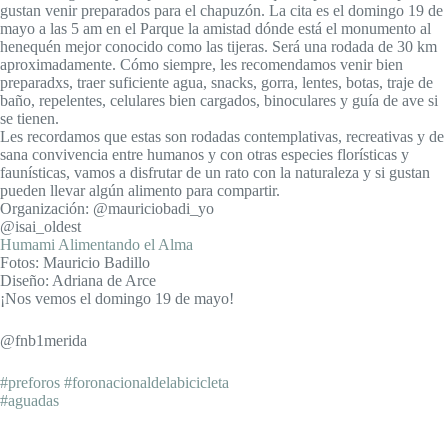
gustan venir preparados para el chapuzón. La cita es el domingo 19 de
mayo a las 5 am en el Parque la amistad dónde está el monumento al
henequén mejor conocido como las tijeras. Será una rodada de 30 km
aproximadamente. Cómo siempre, les recomendamos venir bien
preparadxs, traer suficiente agua, snacks, gorra, lentes, botas, traje de
baño, repelentes, celulares bien cargados, binoculares y guía de ave si
se tienen.
Les recordamos que estas son rodadas contemplativas, recreativas y de
sana convivencia entre humanos y con otras especies florísticas y
faunísticas, vamos a disfrutar de un rato con la naturaleza y si gustan
pueden llevar algún alimento para compartir.
Organización: @mauriciobadi_yo
@isai_oldest
Humami Alimentando el Alma
Fotos: Mauricio Badillo
Diseño: Adriana de Arce
¡Nos vemos el domingo 19 de mayo!
@fnb1merida
#preforos
#foronacionaldelabicicleta
#aguadas