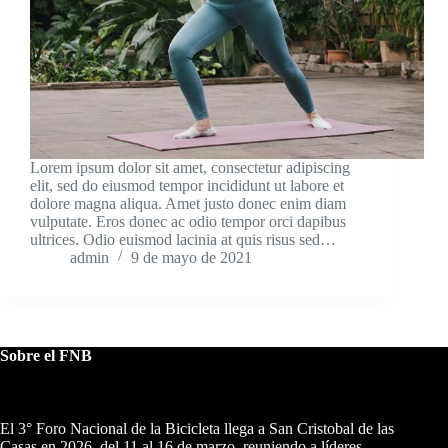
Lorem ipsum dolor sit amet, consectetur adipiscing
elit, sed do eiusmod tempor incididunt ut labore et
dolore magna aliqua. Amet justo donec enim diam
vulputate. Eros donec ac odio tempor orci dapibus
ultrices. Odio euismod lacinia at quis risus sed…
admin
9 de mayo de 2021
Sobre el FNB
El 3° Foro Nacional de la Bicicleta llega a San Cristobal de las
Casas en 2026, del 11 al 16 de marzo, reuniendo a líderes,