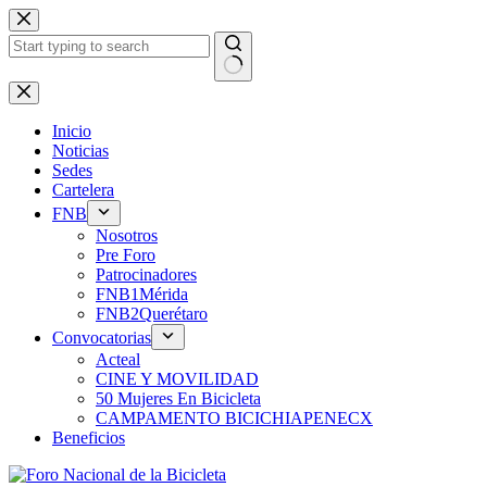
Saltar
al
contenido
Sin
resultados
Inicio
Noticias
Sedes
Cartelera
FNB
Nosotros
Pre Foro
Patrocinadores
FNB1Mérida
FNB2Querétaro
Convocatorias
Acteal
CINE Y MOVILIDAD
50 Mujeres En Bicicleta
CAMPAMENTO BICICHIAPENECX
Beneficios