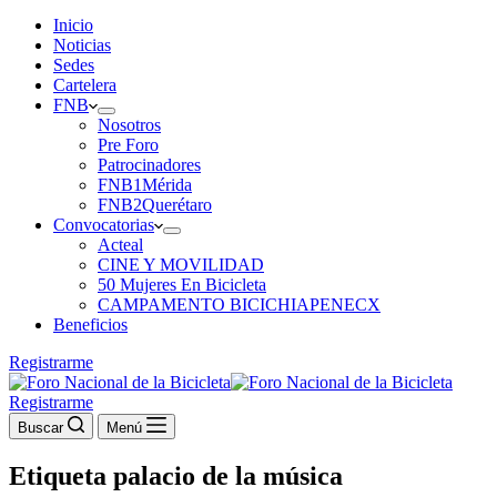
Inicio
Noticias
Sedes
Cartelera
FNB
Nosotros
Pre Foro
Patrocinadores
FNB1Mérida
FNB2Querétaro
Convocatorias
Acteal
CINE Y MOVILIDAD
50 Mujeres En Bicicleta
CAMPAMENTO BICICHIAPENECX
Beneficios
Registrarme
Registrarme
Buscar
Menú
Etiqueta
palacio de la música